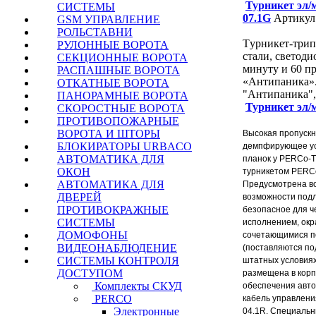
Турникет эл/
СИСТЕМЫ
07.1G
Артикул
GSM УПРАВЛЕНИЕ
РОЛЬСТАВНИ
Tурникет-трип
РУЛОННЫЕ ВОРОТА
стали, светод
СЕКЦИОННЫЕ ВОРОТА
минуту и 60 п
РАСПАШНЫЕ ВОРОТА
«Антипаника».
ОТКАТНЫЕ ВОРОТА
"Антипаника",
ПАНОРАМНЫЕ ВОРОТА
Турникет эл/
СКОРОСТНЫЕ ВОРОТА
ПРОТИВОПОЖАРНЫЕ
ВОРОТА И ШТОРЫ
Высокая пропуск
БЛОКИРАТОРЫ URBACO
демпфирующее уст
АВТОМАТИКА ДЛЯ
планок у PERCo-T
ОКОН
турникетом PERCo
АВТОМАТИКА ДЛЯ
Предусмотрена во
ДВЕРЕЙ
возможности подл
ПРОТИВОКРАЖНЫЕ
безопасное для ч
СИСТЕМЫ
исполнением, окр
ДОМОФОНЫ
сочетающимися по
ВИДЕОНАБЛЮДЕНИЕ
(поставляются по
СИСТЕМЫ КОНТРОЛЯ
штатных условиях
ДОСТУПОМ
размещена в корп
Комплекты СКУД
обеспечения авто
PERCO
кабель управлени
Электронные
04.1R. Специальн