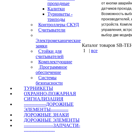
проходные
от кнопки аварий
Калитки
датчиков прохода
Турникеты -
Возможность выбо
триподы
производителей, 
Контроллеры СКУД
устройств. Компл
Считыватели
управления, встр
выбор две модифи
Электромеханические
Каталог товаров SB-TEH 
замки
1
|
все
Стойки для
считывателей
КУПИТЬ
Комплектующие
Программное
обеспечение
Варшавское шоссе 
Системы
безопасности
ТУРНИКЕТЫ
ОХРАННО-ПОЖАРНАЯ
СИГНАЛИЗАЦИЯ
---------------ДОРОЖНЫЕ
ЭЛЕМЕНТЫ------------
ДОРОЖНЫЕ ЗНАКИ
ДОРОЖНЫЕ ЭЛЕМЕНТЫ
--------------------ЗАПЧАСТИ-
---------------------