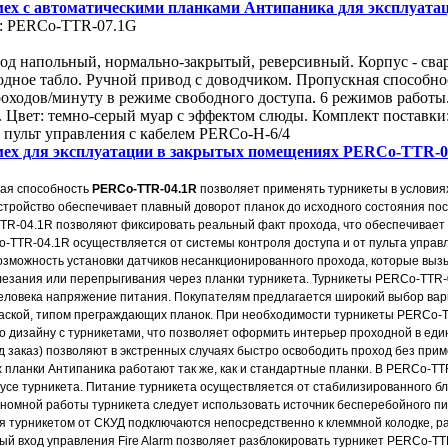
мех с автоматическими планками Антипаника для эксплуат
: PERCo-TTR-07.1G
од напольный, нормально-закрытый, реверсивный. Корпус - свар
иодное табло. Ручной привод с доводчиком. Пропускная способно
роходов/минуту в режиме свободного доступа. 6 режимов работ
 Цвет: темно-серый муар с эффектом слюды. Комплект поставк
 пульт управления с кабелем PERCo-H-6/4
мех для эксплуатации в закрытых помещениях PERCo-TTR-0
ная способность
PERCo-TTR-04.1R
позволяет применять турникеты в условия
ройство обеспечивает плавный доворот планок до исходного состояния пос
TR-04.1R позволяют фиксировать реальный факт прохода, что обеспечивает 
-TTR-04.1R осуществляется от системы контроля доступа и от пульта управ
зможность установки датчиков несанкционированного прохода, которые вы
езания или перепрыгивания через планки турникета. Турникеты PERCo-TTR
еловека напряжение питания. Покупателям предлагается широкий выбор вар
аской, типом преграждающих планок. При необходимости турникеты PERCo-T
 дизайну с турникетами, что позволяет оформить интерьер проходной в ед
д заказ) позволяют в экстренных случаях быстро освободить проход без при
 планки Антипаника работают так же, как и стандартные планки. В PERCo-TT
усе турникета. Питание турникета осуществляется от стабилизированного бло
номной работы турникета следует использовать источник бесперебойного пит
я турникетом от СКУД подключаются непосредственно к клеммной колодке, р
ый вход управления Fire Alarm позволяет разблокировать турникет PERCo-TT