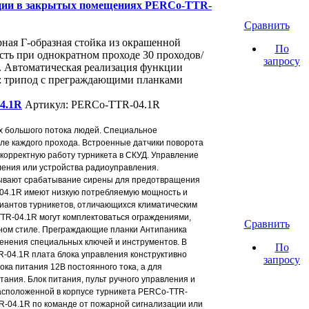
ации в закрытых помещениях PERCo-TTR-
Сравнить
ная Г-образная стойка из окрашенной
По
сть при однократном проходе 30 проходов/
запросу
ы. Автоматическая реализация функции
и: трипод с преграждающими планками
4.1R
Артикул: PERCo-TTR-04.1R
х большого потока людей. Специальное
ле каждого прохода. Встроенные датчики поворота
корректную работу турникета в СКУД. Управление
ления или устройства радиоуправления.
зывают срабатывание сирены для предотвращения
-04.1R имеют низкую потребляемую мощность и
иантов турникетов, отличающихся климатическим
TR-04.1R могут комплектоваться ограждениями,
Сравнить
ином стиле. Преграждающие планки Антипаника
менения специальных ключей и инструментов. В
По
R-04.1R плата блока управления конструктивно
запросу
ка питания 12В постоянного тока, а для
ания. Блок питания, пульт ручного управления и
асположенной в корпусе турникета PERCo-TTR-
R-04.1R по команде от пожарной сигнализации или