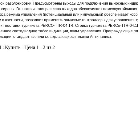
ной разблокировки. Предусмотрены выходы для подключения выносных инди
, сирены. Гальваническая развязка выходов обеспечивает помехоустойчивос
ра режима управления (потенциальный или импульсный) обеспечивает корр
и в частности, позволяет применять замковые контроллеры для управления 
ект поставки турникета PERCO-TTR-04.1R: Стойка турникета PERCo-TTR-04.1
оенное светодиодное табло индикации, пульт управления. Преграждающие пл
кации: стандартные или складывающиеся планки Антипаника.
: Купить - Цена 1 - 2 из 2
: Симферопольское шоссе : Калужское шоссе