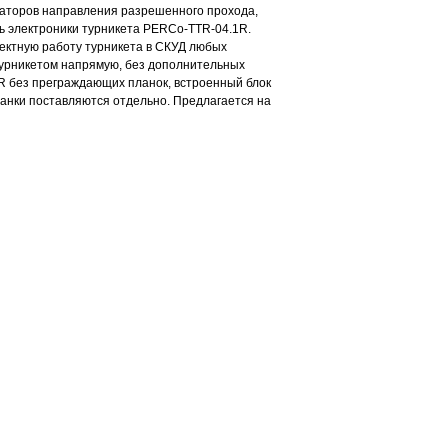
каторов направления разрешенного прохода,
ть электроники турникета PERCo-TTR-04.1R.
ектную работу турникета в СКУД любых
турникетом напрямую, без дополнительных
R без преграждающих планок, встроенный блок
анки поставляются отдельно. Предлагается на