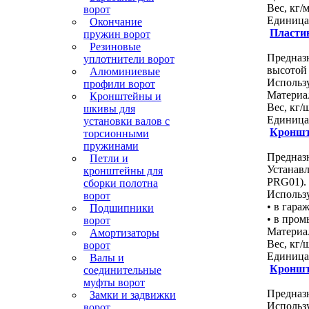
Вес, кг/м.....
ворот
Единица изме
Окончание
Пласти
пружин ворот
Резиновые
Предназ
уплотнители ворот
высотой
Алюминиевые
Использ
профили ворот
Материал....
Кронштейны и
Вес, кг/шт...
шкивы для
Единица изме
установки валов с
Кроншт
торсионными
пружинами
Предназн
Петли и
Устанав
кронштейны для
PRG01).
сборки полотна
Использу
ворот
• в гара
Подшипники
• в про
ворот
Материал....
Амортизаторы
Вес, кг/шт...
ворот
Единица изме
Валы и
Кроншт
соединительные
муфты ворот
Предназн
Замки и задвижки
Использ
ворот