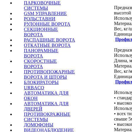
ПАРКОВОЧНЫЕ
Предназ
СИСТЕМЫ
высотой 
GSM УПРАВЛЕНИЕ
Использ
РОЛЬСТАВНИ
Материал....
РУЛОННЫЕ ВОРОТА
Вес, кг/шт...
СЕКЦИОННЫЕ
Единица изме
ВОРОТА
Профил
РАСПАШНЫЕ ВОРОТА
ОТКАТНЫЕ ВОРОТА
Предназ
ПАНОРАМНЫЕ
Использ
ВОРОТА
Длина, мм....
СКОРОСТНЫЕ
Материал....
ВОРОТА
Вес, кг/м.....
ПРОТИВОПОЖАРНЫЕ
Единица изме
ВОРОТА И ШТОРЫ
Профил
БЛОКИРАТОРЫ
URBACO
Использу
АВТОМАТИКА ДЛЯ
• станда
ОКОН
• высоко
АВТОМАТИКА ДЛЯ
Использ
ДВЕРЕЙ
• всех т
ПРОТИВОКРАЖНЫЕ
свыше 5
СИСТЕМЫ
• высоки
ДОМОФОНЫ
Материал....
ВИДЕОНАБЛЮДЕНИЕ