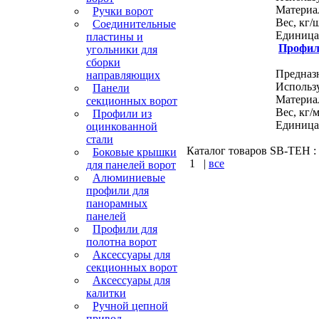
Материал....
Ручки ворот
Вес, кг/шт...
Соединительные
Единица изме
пластины и
Профил
угольники для
сборки
Предназн
направляющих
Использ
Панели
Материал....
секционных ворот
Вес, кг/м.....
Профили из
Единица изме
оцинкованной
стали
Каталог товаров SB-TEH : К
Боковые крышки
1
|
все
для панелей ворот
Алюминиевые
КУПИТЬ
профили для
панорамных
панелей
Варшавское шоссе : 
Профили для
полотна ворот
Аксессуары для
секционных ворот
Аксессуары для
калитки
Ручной цепной
привод