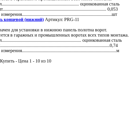
............................................................... оцинкованная сталь
....................................................................................... 0,053
рения..............................................................................шт
ь концевой (нижний)
Артикул: PRG-11
ачен для установки в нижнюю панель полотна ворот.
уется в гаражных и промышленных воротах всех типов монтажа.
................................................................. оцинкованная сталь
..........................................................................................0,74
рения..................................................................................м
упить - Цена 1 - 10 из 10
Симферопольское шоссе : Калужское шоссе