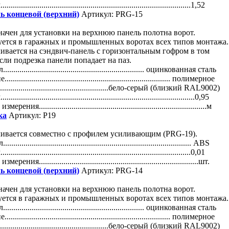
.........................................................................................1,52
ь концевой (верхний)
Артикул: PRG-15
ачен для установки на верхнюю панель полотна ворот.
уется в гаражных и промышленных воротах всех типов монтажа.
ивается на сэндвич-панель с горизонтальным гофром в том
если подрезка панели попадает на паз.
................................................................. оцинкованная сталь
............................................................................. полимерное
.....................................................бело-серый (близкий RAL9002)
..........................................................................................0,95
рения..................................................................................м
ка
Артикул: P19
ливается совместно с профилем усиливающим (PRG-19).
....................................................................................... ABS
.........................................................................................0,01
рения..............................................................................шт.
ь концевой (верхний)
Артикул: PRG-14
ачен для установки на верхнюю панель полотна ворот.
уется в гаражных и промышленных воротах всех типов монтажа.
................................................................. оцинкованная сталь
............................................................................. полимерное
.....................................................бело-серый (близкий RAL9002)