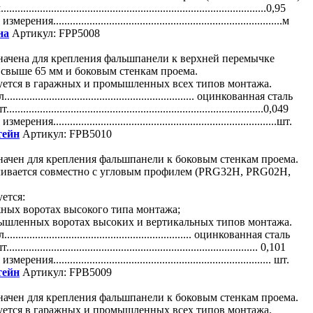
..........................................................................................0,95
рения..................................................................................м
на
Артикул: FPP5008
начена для крепления фальшпанели к верхней перемычке
 свыше 65 мм и боковым стенкам проема.
уется в гаражных и промышленных всех типов монтажа.
................................................................ оцинкованная сталь
.........................................................................................0,049
рения................................................................................шт.
ейн
Артикул: FPB5010
ачен для крепления фальшпанели к боковым стенкам проема.
ливается совместно с угловым профилем (PRG32H, PRG02H,
ется:
жных воротах высокого типа монтажа;
мышленных воротах высоких и вертикальных типов монтажа.
............................................................... оцинкованная сталь
....................................................................................... 0,101
рения.............................................................................. шт.
ейн
Артикул: FPB5009
ачен для крепления фальшпанели к боковым стенкам проема.
уется в гаражных и промышленных всех типов монтажа.