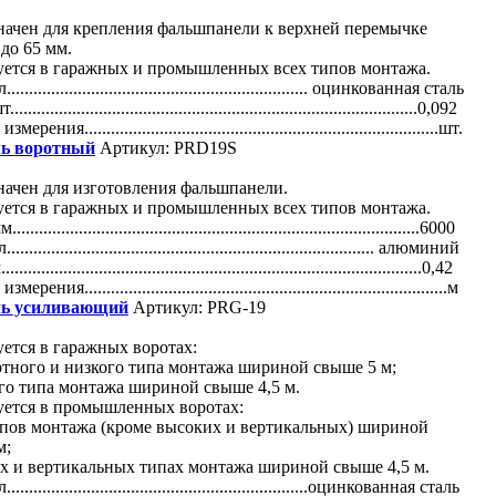
начен для крепления фальшпанели к верхней перемычке
до 65 мм.
уется в гаражных и промышленных всех типов монтажа.
................................................................ оцинкованная сталь
.........................................................................................0,092
рения................................................................................шт.
ь воротный
Артикул: PRD19S
начен для изготовления фальшпанели.
уется в гаражных и промышленных всех типов монтажа.
........................................................................................6000
............................................................................... алюминий
..........................................................................................0,42
рения..................................................................................м
ь усиливающий
Артикул: PRG-19
ется в гаражных воротах:
ртного и низкого типа монтажа шириной свыше 5 м;
го типа монтажа шириной свыше 4,5 м.
уется в промышленных воротах:
ипов монтажа (кроме высоких и вертикальных) шириной
м;
х и вертикальных типах монтажа шириной свыше 4,5 м.
................................................................оцинкованная сталь