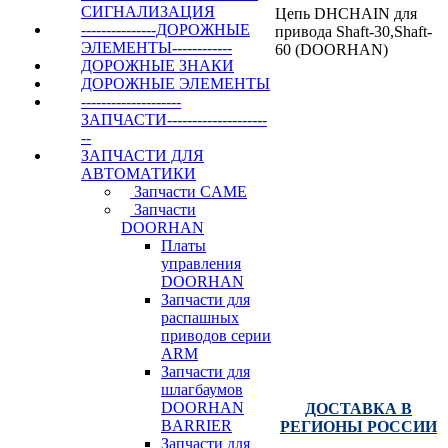
СИГНАЛИЗАЦИЯ
Цепь DHCHAIN для
---------------ДОРОЖНЫЕ
привода Shaft-30,Shaft-
ЭЛЕМЕНТЫ------------
60 (DOORHAN)
ДОРОЖНЫЕ ЗНАКИ
ДОРОЖНЫЕ ЭЛЕМЕНТЫ
--------------------
ЗАПЧАСТИ--------------------
Купить
--
ЗАПЧАСТИ ДЛЯ
+7(495) 255-00-15 -
АВТОМАТИКИ
Запчасти CAME
ВЫСОКИЕ
Запчасти
РЕШЕНИЯ | SB-
DOORHAN
TEH.RU
Платы
управления
CAME : NICE : FAAC
DOORHAN
: DOORHAN :
Запчасти для
ALUTECH : ZAIGER :
распашных
AN-MOTORS :
приводов серии
HORMANN : BFT :
ARM
PERCO : MARANTEC
Запчасти для
шлагбаумов
DOORHAN
ДОСТАВКА В
BARRIER
РЕГИОНЫ РОССИИ
Запчасти для