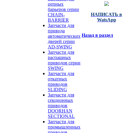
цепных
барьеров серии
НАПИСАТЬ в
CHAIN-
WatsApp
BARRIER
Запчасти для
привода
Назад в раздел
автоматических
дверей серии
AD-SWING
Запчасти для
распашных
приводов серии
SWING
Запчасти для
откатных
приводов
SLIDING
Запчасти для
секционных
приводов
DOORHAN
SECTIONAL
Запчасти для
промышленных
приводов