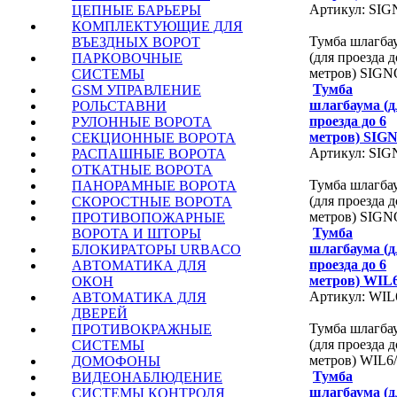
Артикул: SI
ЦЕПНЫЕ БАРЬЕРЫ
КОМПЛЕКТУЮЩИЕ ДЛЯ
Тумба шлагба
ВЪЕЗДНЫХ ВОРОТ
(для проезда д
ПАРКОВОЧНЫЕ
метров) SIGN
СИСТЕМЫ
Тумба
GSM УПРАВЛЕНИЕ
шлагбаума (д
РОЛЬСТАВНИ
проезда до 6
РУЛОННЫЕ ВОРОТА
метров) SIG
СЕКЦИОННЫЕ ВОРОТА
Артикул: SI
РАСПАШНЫЕ ВОРОТА
ОТКАТНЫЕ ВОРОТА
Тумба шлагба
ПАНОРАМНЫЕ ВОРОТА
(для проезда д
СКОРОСТНЫЕ ВОРОТА
метров) SIGN
ПРОТИВОПОЖАРНЫЕ
Тумба
ВОРОТА И ШТОРЫ
шлагбаума (д
БЛОКИРАТОРЫ URBACO
проезда до 6
АВТОМАТИКА ДЛЯ
метров) WIL
ОКОН
Артикул: WIL
АВТОМАТИКА ДЛЯ
ДВЕРЕЙ
Тумба шлагба
ПРОТИВОКРАЖНЫЕ
(для проезда д
СИСТЕМЫ
метров) WIL6
ДОМОФОНЫ
Тумба
ВИДЕОНАБЛЮДЕНИЕ
шлагбаума (д
СИСТЕМЫ КОНТРОЛЯ