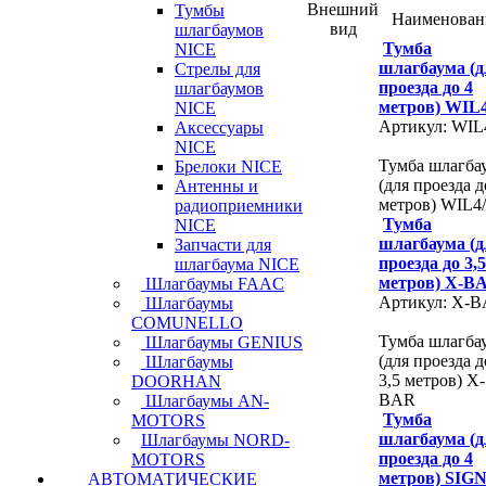
Внешний
Тумбы
Наименован
вид
шлагбаумов
Тумба
NICE
шлагбаума (д
Стрелы для
проезда до 4
шлагбаумов
метров) WIL
NICE
Артикул: WIL
Аксессуары
NICE
Тумба шлагба
Брелоки NICE
(для проезда д
Антенны и
метров) WIL4
радиоприемники
Тумба
NICE
шлагбаума (д
Запчасти для
проезда до 3,5
шлагбаума NICE
метров) X-B
Шлагбаумы FAAC
Артикул: X-
Шлагбаумы
COMUNELLO
Тумба шлагба
Шлагбаумы GENIUS
(для проезда д
Шлагбаумы
3,5 метров) X-
DOORHAN
BAR
Шлагбаумы AN-
Тумба
MOTORS
шлагбаума (д
Шлагбаумы NORD-
проезда до 4
MOTORS
метров) SIG
АВТОМАТИЧЕСКИЕ