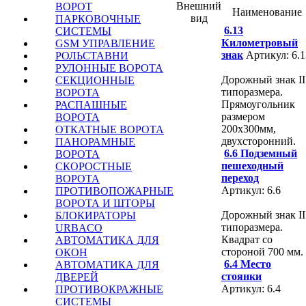
Внешний
ВОРОТ
Наименование
вид
ПАРКОВОЧНЫЕ
6.13
СИСТЕМЫ
Километровый
GSM УПРАВЛЕНИЕ
знак
Артикул: 6.1
РОЛЬСТАВНИ
РУЛОННЫЕ ВОРОТА
Дорожный знак II
СЕКЦИОННЫЕ
типоразмера.
ВОРОТА
Прямоугольник
РАСПАШНЫЕ
размером
ВОРОТА
200х300мм,
ОТКАТНЫЕ ВОРОТА
двухсторонний.
ПАНОРАМНЫЕ
6.6 Подземный
ВОРОТА
пешеходный
СКОРОСТНЫЕ
переход
ВОРОТА
Артикул: 6.6
ПРОТИВОПОЖАРНЫЕ
ВОРОТА И ШТОРЫ
Дорожный знак II
БЛОКИРАТОРЫ
типоразмера.
URBACO
Квадрат со
АВТОМАТИКА ДЛЯ
стороной 700 мм.
ОКОН
6.4 Место
АВТОМАТИКА ДЛЯ
стоянки
ДВЕРЕЙ
Артикул: 6.4
ПРОТИВОКРАЖНЫЕ
СИСТЕМЫ