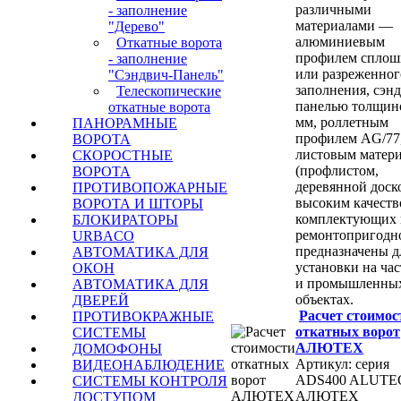
различными
- заполнение
материалами —
"Дерево"
алюминиевым
Откатные ворота
профилем сплош
- заполнение
или разреженног
"Сэндвич-Панель"
заполнения, сэн
Телескопические
панелью толщин
откатные ворота
мм, роллетным
ПАНОРАМНЫЕ
профилем AG/77
ВОРОТА
листовым матер
СКОРОСТНЫЕ
(профлистом,
ВОРОТА
деревянной доско
ПРОТИВОПОЖАРНЫЕ
высоким качест
ВОРОТА И ШТОРЫ
комплектующих 
БЛОКИРАТОРЫ
ремонтопригодн
URBACO
предназначены д
АВТОМАТИКА ДЛЯ
установки на ча
ОКОН
и промышленны
АВТОМАТИКА ДЛЯ
объектах.
ДВЕРЕЙ
Расчет стоимос
ПРОТИВОКРАЖНЫЕ
откатных ворот
СИСТЕМЫ
АЛЮТЕХ
ДОМОФОНЫ
Артикул: серия
ВИДЕОНАБЛЮДЕНИЕ
ADS400 ALUTEC
СИСТЕМЫ КОНТРОЛЯ
АЛЮТЕХ
ДОСТУПОМ