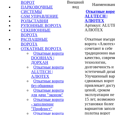
Внешний
ВОРОТ
Наименован
вид
ПАРКОВОЧНЫЕ
Откатные воро
СИСТЕМЫ
ALUTECH |
GSM УПРАВЛЕНИЕ
АЛЮТЕХ
РОЛЬСТАВНИ
Артикул: ALUTE
РУЛОННЫЕ ВОРОТА
АЛЮТЕХ
СЕКЦИОННЫЕ
ВОРОТА
Откатные въезд
РАСПАШНЫЕ
ворота «Алютех
ВОРОТА
сочетают в себе
ОТКАТНЫЕ ВОРОТА
традиционно вы
Откатные ворота
качество, совре
DOORHAN |
технологии,
ДОРХАН
долговечность и
Откатные ворота
эстетичный диза
ALUTECH |
Улучшенный вар
АЛЮТЕХ
сдвижных ворот
Откатные ворота
привлекает дост
без обшивки
ценой, сроком
Откатные ворота
эксплуатации не
для дачи "эконом"
15 лет, возможн
Откатные ворота
установки более
- заполнение
вариантов запол
"Профлист"
полотна ворот
Откатные ворота