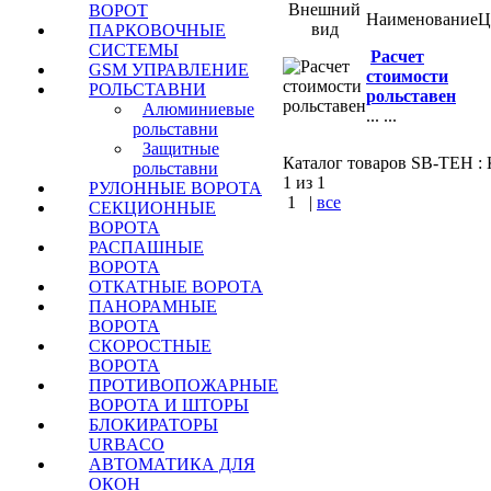
Внешний
ВОРОТ
Наименование
Ц
вид
ПАРКОВОЧНЫЕ
СИСТЕМЫ
Расчет
GSM УПРАВЛЕНИЕ
стоимости
РОЛЬСТАВНИ
рольставен
Алюминиевые
...
...
рольставни
Защитные
Каталог товаров SB-TEH : К
рольставни
1 из 1
РУЛОННЫЕ ВОРОТА
1
|
все
СЕКЦИОННЫЕ
ВОРОТА
КУПИТЬ
РАСПАШНЫЕ
ВОРОТА
ОТКАТНЫЕ ВОРОТА
Варшавское шоссе :
ПАНОРАМНЫЕ
Симферопольское шос
ВОРОТА
Калужское шоссе
СКОРОСТНЫЕ
ВОРОТА
ПРОТИВОПОЖАРНЫЕ
ВОРОТА И ШТОРЫ
БЛОКИРАТОРЫ
URBACO
АВТОМАТИКА ДЛЯ
ОКОН