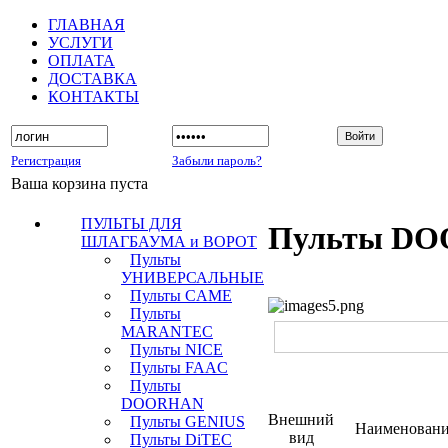
ГЛАВНАЯ
УСЛУГИ
ОПЛАТА
ДОСТАВКА
КОНТАКТЫ
Регистрация
Забыли пароль?
Ваша корзина пуста
ПУЛЬТЫ ДЛЯ
Пульты D
ШЛАГБАУМА и ВОРОТ
Пульты
УНИВЕРСАЛЬНЫЕ
Пульты CAME
Пульты
MARANTEC
Пульты NICE
Пульты FAAC
Пульты
DOORHAN
Внешний
Пульты GENIUS
Наименовани
вид
Пульты DiTEC