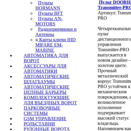
Пульт DOOR
Пульты
Transmitter-PR
HORMANN
Артикул: Transmi
Пульты BFT
PRO
Пульты AN-
MOTORS
Четырехканаль
Радиоприемники и
пульт
Антенны
дистанционного
Карты ключи HID
управления
MIFARE EM-
Transmitter-PRO
MARINE
выпускается в
АВТОМАТИКА ДЛЯ
новом дизайне 
ВОРОТ
золотом цвете.
АКСЕССУАРЫ ДЛЯ
Прочный
АВТОМАТИКИ
металлический
АВТОМАТИЧЕСКИЕ
корпус Transmitte
ШЛАГБАУМЫ
PRO устойчив к
АВТОМАТИЧЕСКИЕ
механическим
ЦЕПНЫЕ БАРЬЕРЫ
повреждениям, а
КОМПЛЕКТУЮЩИЕ
великолепное
ДЛЯ ВЪЕЗДНЫХ ВОРОТ
исполнение
ПАРКОВОЧНЫЕ
подчеркивает
СИСТЕМЫ
высокий статус
GSM УПРАВЛЕНИЕ
владельца.
РОЛЬСТАВНИ
Напоминаем вам
РУЛОННЫЕ ВОРОТА