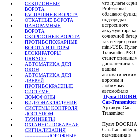
что пульты сери
СЕКЦИОННЫЕ
Professional
ВОРОТА
обладают функц
РАСПАШНЫЕ ВОРОТА
подзарядки
ОТКАТНЫЕ ВОРОТА
встроенного
ПАНОРАМНЫЕ
аккумулятора ка
ВОРОТА
солнечной батар
СКОРОСТНЫЕ ВОРОТА
так и через разъ
ПРОТИВОПОЖАРНЫЕ
mini-USB. Пульт
ВОРОТА И ШТОРЫ
Transmitter-PRO
БЛОКИРАТОРЫ
станет стильны
URBACO
дополнением к
АВТОМАТИКА ДЛЯ
вашим
ОКОН
автоматическим
АВТОМАТИКА ДЛЯ
воротам и
ДВЕРЕЙ
любимому
ПРОТИВОКРАЖНЫЕ
автомобилю
СИСТЕМЫ
Пульт DOOR
ДОМОФОНЫ
Сar-Transmitter
ВИДЕОНАБЛЮДЕНИЕ
Артикул: Сar-
СИСТЕМЫ КОНТРОЛЯ
Transmitter
ДОСТУПОМ
ТУРНИКЕТЫ
Пульт DOORH
ОХРАННО-ПОЖАРНАЯ
Сar-Transmitter д
СИГНАЛИЗАЦИЯ
размещения в
---------------ДОРОЖНЫЕ