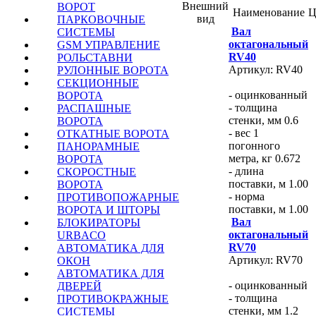
Внешний
ВОРОТ
Наименование
Ц
вид
ПАРКОВОЧНЫЕ
Вал
СИСТЕМЫ
октагональный
GSM УПРАВЛЕНИЕ
RV40
РОЛЬСТАВНИ
Артикул: RV40
РУЛОННЫЕ ВОРОТА
СЕКЦИОННЫЕ
- oцинкованный
ВОРОТА
- толщина
РАСПАШНЫЕ
стенки, мм 0.6
ВОРОТА
- вес 1
ОТКАТНЫЕ ВОРОТА
погонного
ПАНОРАМНЫЕ
метра, кг 0.672
ВОРОТА
- длина
СКОРОСТНЫЕ
поставки, м 1.00
ВОРОТА
- норма
ПРОТИВОПОЖАРНЫЕ
поставки, м 1.00
ВОРОТА И ШТОРЫ
Вал
БЛОКИРАТОРЫ
октагональный
URBACO
RV70
АВТОМАТИКА ДЛЯ
Артикул: RV70
ОКОН
АВТОМАТИКА ДЛЯ
- оцинкованный
ДВЕРЕЙ
- толщина
ПРОТИВОКРАЖНЫЕ
стенки, мм 1.2
СИСТЕМЫ