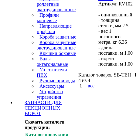
Артикул: RV102
роллетные
экструдированные
- oцинкованный
Профили
- толщина
концевые
стенки, мм 2.5
Направляющие
- вес 1
профили
погонного
Короба защитные
метра, кг 6.36
Короба защитные
- длина
экструдированные
поставки, м 1.00
Крышки боковые
- норма
Валы
поставки, м 1.00
октагональные
Уплотнители
Каталог товаров SB-TEH : К
ПВХ
4 из 4
Ручные приводы
1
|
все
Аксессуары
Устройства
КУПИТЬ
управления
ЗАПЧАСТИ ДЛЯ
СЕКЦИОННЫХ
Варшавское шоссе :
ВОРОТ
Симферопольское шос
Скачать каталоги
Калужское шоссе
продукции:
Каталог продукции