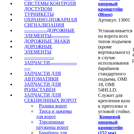
СИСТЕМЫ КОНТРОЛЯ
опорный
ДОСТУПОМ
кронштейн
ТУРНИКЕТЫ
(86мм)
ОХРАННО-ПОЖАРНАЯ
Артикул: 13001
СИГНАЛИЗАЦИЯ
---------------ДОРОЖНЫЕ
Устанавливается
ЭЛЕМЕНТЫ------------
на ворота всех
ДОРОЖНЫЕ ЗНАКИ
типов подъемов
ДОРОЖНЫЕ
(кроме
ЭЛЕМЕНТЫ
вертикального)
--------------------
в случае
ЗАПЧАСТИ------------------
использования
----
барабанов
ЗАПЧАСТИ ДЛЯ
стандартного
АВТОМАТИКИ
подъема, OMI
ЗАПЧАСТИ ДЛЯ
18, OMI
РОЛЬСТАВЕН
54HLLD.
ЗАПЧАСТИ ДЛЯ
Служит для
СЕКЦИОННЫХ ВОРОТ
крепления вала
Ролики ворот
к притолоке и
Троса и зажимы
угловой стойке.
для ворот
Концевой
Торсионные
опорный
пружины ворот
кронштейн
Барабаны для
(152 мм)