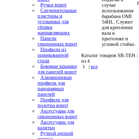
Ручки ворот
случае
Соединительные
использования
пластины и
барабана OMI
угольники для
54HL. Служит
сборки
для крепления
направляющих
вала к
Панели
притолоке и
секционных ворот
угловой стойке.
Профили из
оцинкованной
Каталог товаров SB-TEH : 
стали
из 4
Боковые крышки
1
|
все
для панелей ворот
Алюминиевые
КУПИТЬ
профили для
панорамных
Варшавское шоссе :
панелей
Симферопольское шос
Профили для
Калужское шоссе
полотна ворот
Аксессуары для
секционных ворот
Аксессуары для
калитки
Ручной цепной
привод