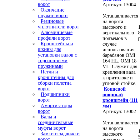
ворот
Артикул: 13004
Окончание
пружин ворот
Устанавливается
Резиновые
на ворота
уплотнители ворот
высокого и
Алюминиевые
вертикального
профили ворот
подъемов в
Кронштейны и
случае
шкивы для
использования
установки валов с
барабанов OMI
торсионными
164 HL, OMI 18
пружинами
VL. Служит для
Петли и
крепления вала
кронштейны для
к притолоке и
сборки полотна
угловой стойке.
ворот
Концевой
Подшипники
опорный
ворот
кронштейн (111
Амортизаторы
мм)
ворот
Артикул: 13002
Валы и
соединительные
Устанавливается
муфты ворот
на ворота
Замки и задвижки
высокого
ворот
подъема в