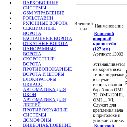
ПАРКОВОЧНЫЕ
СИСТЕМЫ
GSM УПРАВЛЕНИЕ
РОЛЬСТАВНИ
РУЛОННЫЕ ВОРОТА
Внешний
Наименование
СЕКЦИОННЫЕ
вид
ВОРОТА
Концевой
РАСПАШНЫЕ ВОРОТА
опорный
ОТКАТНЫЕ ВОРОТА
кронштейн
ПАНОРАМНЫЕ
(127 мм)
ВОРОТА
Артикул: 13003
СКОРОСТНЫЕ
ВОРОТА
Устанавливается
ПРОТИВОПОЖАРНЫЕ
на ворота всех
ВОРОТА И ШТОРЫ
типов подъемов
БЛОКИРАТОРЫ
в случае
URBACO
использования
АВТОМАТИКА ДЛЯ
барабанов OMI
ОКОН
32, OMI‑120HL,
АВТОМАТИКА ДЛЯ
OMI 11 VL.
ДВЕРЕЙ
Служит для
ПРОТИВОКРАЖНЫЕ
крепления вала
СИСТЕМЫ
к притолоке и
ДОМОФОНЫ
угловой стойке.
ВИДЕОНАБЛЮДЕНИЕ
Концевой