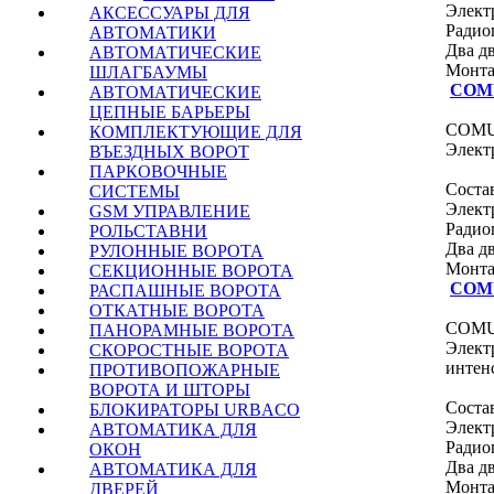
Элект
АКСЕССУАРЫ ДЛЯ
Радио
АВТОМАТИКИ
Два д
АВТОМАТИЧЕСКИЕ
Монта
ШЛАГБАУМЫ
COM
АВТОМАТИЧЕСКИЕ
ЦЕПНЫЕ БАРЬЕРЫ
COMUN
КОМПЛЕКТУЮЩИЕ ДЛЯ
Электр
ВЪЕЗДНЫХ ВОРОТ
ПАРКОВОЧНЫЕ
Соста
СИСТЕМЫ
Элект
GSM УПРАВЛЕНИЕ
Радио
РОЛЬСТАВНИ
Два д
РУЛОННЫЕ ВОРОТА
Монта
СЕКЦИОННЫЕ ВОРОТА
COM
РАСПАШНЫЕ ВОРОТА
ОТКАТНЫЕ ВОРОТА
COMUN
ПАНОРАМНЫЕ ВОРОТА
Элект
СКОРОСТНЫЕ ВОРОТА
интенс
ПРОТИВОПОЖАРНЫЕ
ВОРОТА И ШТОРЫ
Соста
БЛОКИРАТОРЫ URBACO
Элект
АВТОМАТИКА ДЛЯ
Радио
ОКОН
Два д
АВТОМАТИКА ДЛЯ
Монта
ДВЕРЕЙ