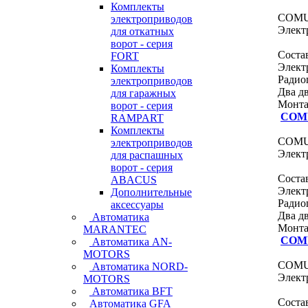
Комплекты
COMUN
электроприводов
Электр
для откатных
ворот - серия
Соста
FORT
Элект
Комплекты
Радио
электроприводов
Два д
для гаражных
Монта
ворот - серия
COM
RAMPART
Комплекты
COMUN
электроприводов
Электр
для распашных
ворот - серия
Соста
ABACUS
Элект
Дополнительные
Радио
аксессуары
Два д
Автоматика
Монта
MARANTEC
COM
Автоматика AN-
MOTORS
COMUN
Автоматика NORD-
Электр
MOTORS
Автоматика BFT
Соста
Автоматика GFA