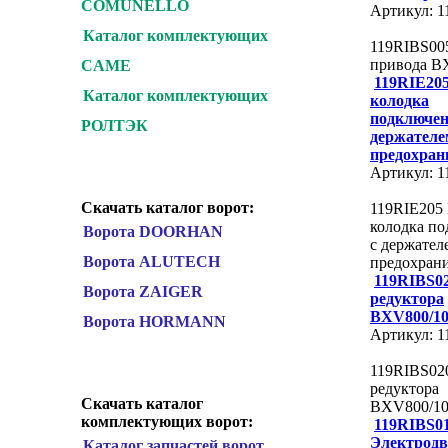
COMUNELLO
Артикул: 
Каталог комплектующих
119RIBS00
привода B
CAME
119RIE20
Каталог комплектующих
колодка
подключен
РОЛТЭК
держателе
предохран
Артикул: 1
Скачать каталог ворот:
119RIE205
колодка п
Ворота DOORHAN
с держател
Ворота ALUTECH
предохран
119RIBS0
Ворота ZAIGER
редуктора
BXV800/10
Ворота HORMANN
Артикул: 
119RIBS02
редуктора
Скачать каталог
BXV800/10
комплектующих ворот:
119RIBS0
Электродв
Каталог запчастей ворот