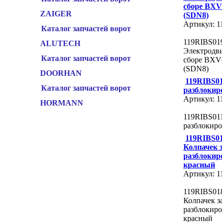
сборе BXV
ZAIGER
(SDN8)
Артикул: 
Каталог запчастей ворот
119RIBS01
ALUTECH
Электродви
Каталог запчастей ворот
сборе BXV
(SDN8)
DOORHAN
119RIBS0
Каталог запчастей ворот
разблоки
Артикул: 
HORMANN
119RIBS01
разблокир
119RIBS0
Колпачек 
разблоки
красный
Артикул: 
119RIBS01
Колпачек з
разблокир
красный