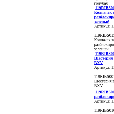
голубая
119RIBS0
Колпачек 
разблоки
зеленый
Артикул: 
119RIBS01
Колпачек з
разблокир
зеленый
119RIBS0
Шестерня
BXV
Артикул: 
119RIBS00
Шестерня 
BXV
119RIBS0
разблоки
Артикул: 
119RIBS01