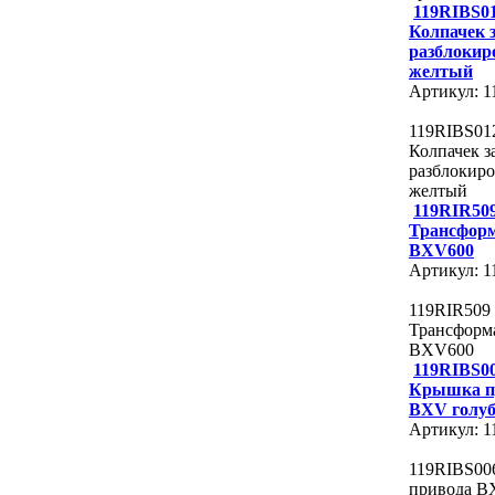
119RIBS0
Колпачек 
разблоки
желтый
Артикул: 
119RIBS01
Колпачек з
разблокир
желтый
119RIR50
Трансфор
BXV600
Артикул: 
119RIR509
Трансформ
BXV600
119RIBS0
Крышка п
BXV голу
Артикул: 
119RIBS00
привода 