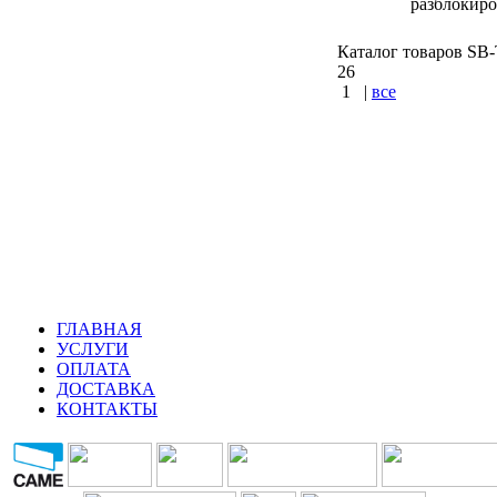
разблокир
Каталог товаров SB-T
26
1
|
все
КУПИТЬ
Варшавское шос
шоссе : Калужск
ГЛАВНАЯ
УСЛУГИ
ОПЛАТА
ДОСТАВКА
КОНТАКТЫ