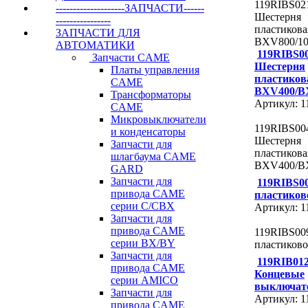
119RIBS02
--------------------ЗАПЧАСТИ------
Шестерня
----------------
пластикова
ЗАПЧАСТИ ДЛЯ
BXV800/10
АВТОМАТИКИ
119RIBS0
Запчасти CAME
Шестерня
Платы управления
пластиков
CAME
BXV400/B
Трансформаторы
Артикул: 
CAME
Микровыключатели
119RIBS00
и конденсаторы
Шестерня
Запчасти для
пластикова
шлагбаума CAME
BXV400/B
GARD
Запчасти для
119RIBS0
привода CAME
пластиков
серии C/СВХ
Артикул: 
Запчасти для
привода CAME
119RIBS00
серии ВХ/ВY
пластиков
Запчасти для
119RIB01
привода CAME
Концевые
серии AMICO
выключат
Запчасти для
Артикул: 
привода CAME