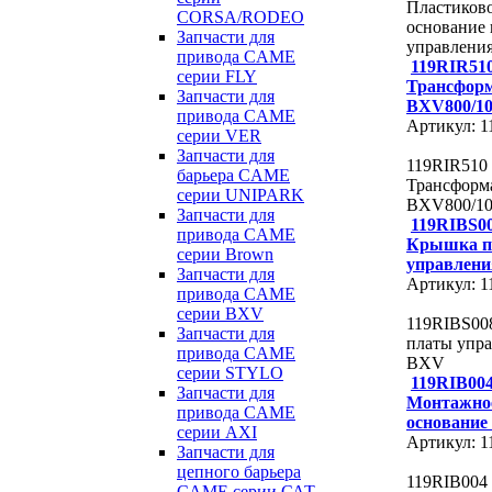
Пластиков
CORSA/RODEO
основание
Запчасти для
управлени
привода CAME
119RIR51
серии FLY
Трансфор
Запчасти для
BXV800/10
привода CAME
Артикул: 
серии VER
Запчасти для
119RIR510
барьера CAME
Трансформ
серии UNIPARK
BXV800/10
Запчасти для
119RIBS0
привода CAME
Крышка п
серии Brown
управлен
Запчасти для
Артикул: 
привода CAME
серии BXV
119RIBS00
Запчасти для
платы упр
привода CAME
BXV
серии STYLO
119RIB00
Запчасти для
Монтажно
привода CAME
основани
серии AXI
Артикул: 
Запчасти для
цепного барьера
119RIB004
CAME серии САТ