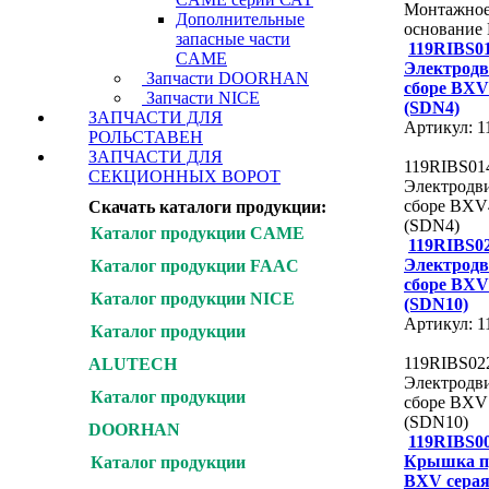
Монтажно
Дополнительные
основание
запасные части
119RIBS0
CAME
Электродв
Запчасти DOORHAN
сборе BXV
Запчасти NICE
(SDN4)
ЗАПЧАСТИ ДЛЯ
Артикул: 
РОЛЬСТАВЕН
ЗАПЧАСТИ ДЛЯ
119RIBS01
СЕКЦИОННЫХ ВОРОТ
Электродви
сборе BXV
Скачать каталоги продукции:
(SDN4)
Каталог продукции CAME
119RIBS0
Электродв
Каталог продукции FAAC
сборе BXV
Каталог продукции NICE
(SDN10)
Артикул: 
Каталог продукции
119RIBS02
ALUTECH
Электродви
Каталог продукции
сборе BXV
(SDN10)
DOORHAN
119RIBS0
Крышка п
Каталог продукции
BXV сера