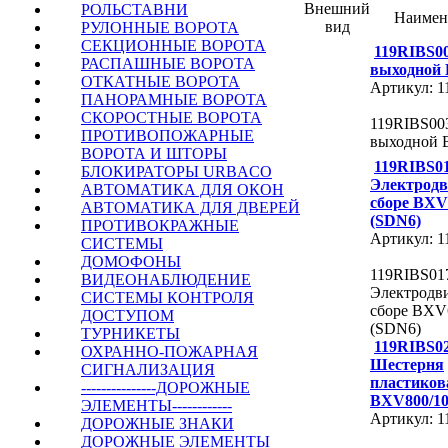
Внешний
РОЛЬСТАВНИ
Наимен
вид
РУЛОННЫЕ ВОРОТА
СЕКЦИОННЫЕ ВОРОТА
119RIBS0
РАСПАШНЫЕ ВОРОТА
выходной
ОТКАТНЫЕ ВОРОТА
Артикул: 
ПАНОРАМНЫЕ ВОРОТА
СКОРОСТНЫЕ ВОРОТА
119RIBS00
ПРОТИВОПОЖАРНЫЕ
выходной
ВОРОТА И ШТОРЫ
119RIBS0
БЛОКИРАТОРЫ URBACO
Электродв
АВТОМАТИКА ДЛЯ ОКОН
сборе BXV
АВТОМАТИКА ДЛЯ ДВЕРЕЙ
(SDN6)
ПРОТИВОКРАЖНЫЕ
Артикул: 
СИСТЕМЫ
ДОМОФОНЫ
119RIBS01
ВИДЕОНАБЛЮДЕНИЕ
Электродви
СИСТЕМЫ КОНТРОЛЯ
сборе BXV
ДОСТУПОМ
(SDN6)
ТУРНИКЕТЫ
119RIBS0
ОХРАННО-ПОЖАРНАЯ
Шестерня
СИГНАЛИЗАЦИЯ
пластиков
---------------ДОРОЖНЫЕ
BXV800/10
ЭЛЕМЕНТЫ------------
Артикул: 
ДОРОЖНЫЕ ЗНАКИ
ДОРОЖНЫЕ ЭЛЕМЕНТЫ