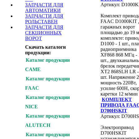
Артикул: D1000K
ЗАПЧАСТИ ДЛЯ
АВТОМАТИКИ
Комплект привод
ЗАПЧАСТИ ДЛЯ
FAAC D1000KIT 
РОЛЬСТАВЕН
гаражных ворот
ЗАПЧАСТИ ДЛЯ
площадью до 19 м
СЕКЦИОННЫХ
комплекте: приво
ВОРОТ
D1000 - 1 шт., пла
Скачать каталоги
радиоприемника
продукции:
XF868 868 МГц - 
Каталог продукции
шт., двухканальн
брелок передатчи
CAME
XT2 868SLH LR -
шт. Напряжение 2
Каталог продукции
мощность 220Вт,
FAAC
усилие 600Н, ско
каретки 12 м/мин
Каталог продукции
КОМПЛЕКТ
ПРИВОДА FAA
NICE
D700HSKIT
Каталог продукции
Артикул: D700H
ALUTECH
Электропривод
D700HSKIT
Каталог продукции
устанавливается 