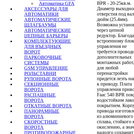
BPR - 20-25кв.м.
Автоматика GFA
Диаметр выходно
АКСЕССУАРЫ ДЛЯ
отверстия под вал
АВТОМАТИКИ
дюйм (25.4мм).
АВТОМАТИЧЕСКИЕ
Возможна устано
ШЛАГБАУМЫ
через цепной
АВТОМАТИЧЕСКИЕ
редуктор. Благод
ЦЕПНЫЕ БАРЬЕРЫ
встроенному бло
КОМПЛЕКТУЮЩИЕ
управления не
ДЛЯ ВЪЕЗДНЫХ
требуется провод
ВОРОТ
дополнительных
ПАРКОВОЧНЫЕ
монтажных работ,
СИСТЕМЫ
для любой
GSM УПРАВЛЕНИЕ
перенастройки
РОЛЬСТАВНИ
придется лезть на
РУЛОННЫЕ ВОРОТА
к приводу. Плата
СЕКЦИОННЫЕ
управления прив
ВОРОТА
Faac 540 BPR пок
РАСПАШНЫЕ
водостойким лак
ВОРОТА
покрытием. Корп
ОТКАТНЫЕ ВОРОТА
привода изготовл
ПАНОРАМНЫЕ
из алюминиевого
ВОРОТА
сплава, стойкого 
СКОРОСТНЫЕ
окислению, а зна
ВОРОТА
надолго сохранит
ПРОТИВОПОЖАРНЫЕ