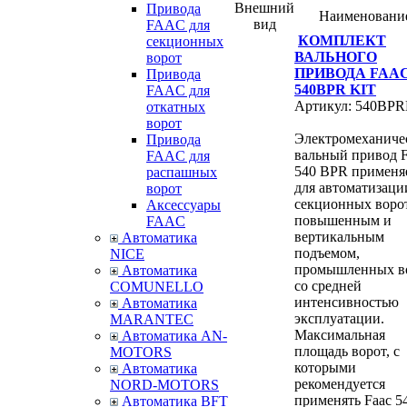
Внешний
Привода
Наименовани
вид
FAAC для
КОМПЛЕКТ
секционных
ВАЛЬНОГО
ворот
ПРИВОДА FAA
Привода
540BPR KIT
FAAC для
Артикул: 540BP
откатных
ворот
Электромеханиче
Привода
вальный привод F
FAAC для
540 BPR применя
распашных
для автоматизаци
ворот
секционных ворот
Аксессуары
повышенным и
FAAC
вертикальным
Автоматика
подъемом,
NICE
промышленных в
Автоматика
со средней
COMUNELLO
интенсивностью
Автоматика
эксплуатации.
MARANTEC
Максимальная
Автоматика AN-
площадь ворот, с
MOTORS
которыми
Автоматика
рекомендуется
NORD-MOTORS
применять Faac 5
Автоматика BFT