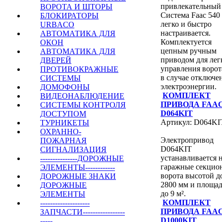
привлекательный 
ВОРОТА И ШТОРЫ
Система Faac 540
БЛОКИРАТОРЫ
легко и быстро
URBACO
настраивается.
АВТОМАТИКА ДЛЯ
Комплектуется
ОКОН
цепным ручным
АВТОМАТИКА ДЛЯ
приводом для лег
ДВЕРЕЙ
управления воро
ПРОТИВОКРАЖНЫЕ
в случае отключе
СИСТЕМЫ
электроэнергии.
ДОМОФОНЫ
КОМПЛЕКТ
ВИДЕОНАБЛЮДЕНИЕ
ПРИВОДА FAA
СИСТЕМЫ КОНТРОЛЯ
D064KIT
ДОСТУПОМ
Артикул: D064KI
ТУРНИКЕТЫ
ОХРАННО-
Электропривод
ПОЖАРНАЯ
D064KIT
СИГНАЛИЗАЦИЯ
устанавливается 
---------------ДОРОЖНЫЕ
гаражные секцио
ЭЛЕМЕНТЫ------------
ворота высотой д
ДОРОЖНЫЕ ЗНАКИ
2800 мм и площа
ДОРОЖНЫЕ
до 9 м².
ЭЛЕМЕНТЫ
КОМПЛЕКТ
--------------------
ПРИВОДА FAA
ЗАПЧАСТИ-----------------
D1000KIT
-----