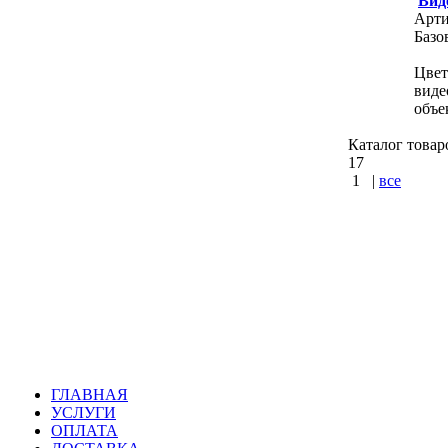
Вид
Арти
Базо
Цвет
виде
объе
Каталог товар
17
1
|
все
КУПИТЬ
Варшавское
шоссе : Ка
ГЛАВНАЯ
УСЛУГИ
ОПЛАТА