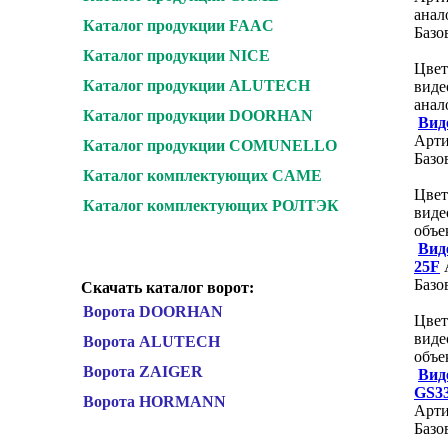
анал
Каталог продукции FAAC
Базо
Каталог продукции NICE
Цвет
Каталог продукции ALUTECH
виде
анал
Каталог продукции DOORHAN
Вид
Арти
Каталог продукции COMUNELLO
Базо
Каталог комплектующих CAME
Цвет
Каталог комплектующих РОЛТЭК
виде
объ
Вид
25F
Базо
Скачать каталог ворот:
Ворота DOORHAN
Цвет
виде
Ворота ALUTECH
объе
Ворота ZAIGER
Вид
GS3
Ворота HORMANN
Арти
Базо