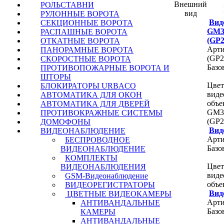
Внешний
РОЛЬСТАВНИ
вид
РУЛОННЫЕ ВОРОТА
Вид
СЕКЦИОННЫЕ ВОРОТА
GM3
РАСПАШНЫЕ ВОРОТА
(GP
ОТКАТНЫЕ ВОРОТА
Арт
ПАНОРАМНЫЕ ВОРОТА
(GP
СКОРОСТНЫЕ ВОРОТА
Базо
ПРОТИВОПОЖАРНЫЕ ВОРОТА И
ШТОРЫ
Цвет
БЛОКИРАТОРЫ URBACO
виде
АВТОМАТИКА ДЛЯ ОКОН
объе
АВТОМАТИКА ДЛЯ ДВЕРЕЙ
GM3
ПРОТИВОКРАЖНЫЕ СИСТЕМЫ
(GP
ДОМОФОНЫ
Вид
ВИДЕОНАБЛЮДЕНИЕ
Арти
БЕСПРОВОДНОЕ
Базо
ВИДЕОНАБЛЮДЕНИЕ
КОМПЛЕКТЫ
Цвет
ВИДЕОНАБЛЮДЕНИЯ
виде
GSM-Видеонаблюдение
объ
ВИДЕОРЕГИСТРАТОРЫ
Вид
ЦВЕТНЫЕ ВИДЕОКАМЕРЫ
Арти
АНТИВАНДАЛЬНЫЕ
Базо
КАМЕРЫ
АНТИВАНДАЛЬНЫЕ