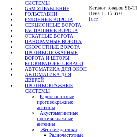
СИСТЕМЫ
Каталог товаров SB-TE
GSM УПРАВЛЕНИЕ
Цена 1 - 15 из 0
РОЛЬСТАВНИ
|
все
РУЛОННЫЕ ВОРОТА
СЕКЦИОННЫЕ ВОРОТА
КУПИТЬ
РАСПАШНЫЕ ВОРОТА
ОТКАТНЫЕ ВОРОТА
ПАНОРАМНЫЕ ВОРОТА
Варшавское шоссе
СКОРОСТНЫЕ ВОРОТА
Симферопольское 
ПРОТИВОПОЖАРНЫЕ
Калужское шоссе
ВОРОТА И ШТОРЫ
БЛОКИРАТОРЫ URBACO
АВТОМАТИКА ДЛЯ ОКОН
АВТОМАТИКА ДЛЯ
ДВЕРЕЙ
ПРОТИВОКРАЖНЫЕ
СИСТЕМЫ
Радиочастотные
противокражные
антенны
Акустомагнитные
противокражные
антенны
Жесткие датчики
Радиочастотные