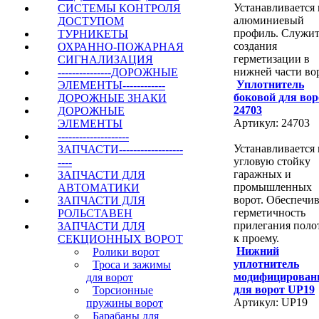
Устанавливается 
СИСТЕМЫ КОНТРОЛЯ
алюминиевый
ДОСТУПОМ
профиль. Служит
ТУРНИКЕТЫ
создания
ОХРАННО-ПОЖАРНАЯ
герметизации в
СИГНАЛИЗАЦИЯ
нижней части вор
---------------ДОРОЖНЫЕ
Уплотнитель
ЭЛЕМЕНТЫ------------
боковой для вор
ДОРОЖНЫЕ ЗНАКИ
24703
ДОРОЖНЫЕ
Артикул: 24703
ЭЛЕМЕНТЫ
--------------------
Устанавливается 
ЗАПЧАСТИ------------------
угловую стойку
----
гаражных и
ЗАПЧАСТИ ДЛЯ
промышленных
АВТОМАТИКИ
ворот. Обеспечив
ЗАПЧАСТИ ДЛЯ
герметичность
РОЛЬСТАВЕН
прилегания поло
ЗАПЧАСТИ ДЛЯ
к проему.
СЕКЦИОННЫХ ВОРОТ
Нижний
Ролики ворот
уплотнитель
Троса и зажимы
модифицирова
для ворот
для ворот UP19
Торсионные
Артикул: UP19
пружины ворот
Барабаны для