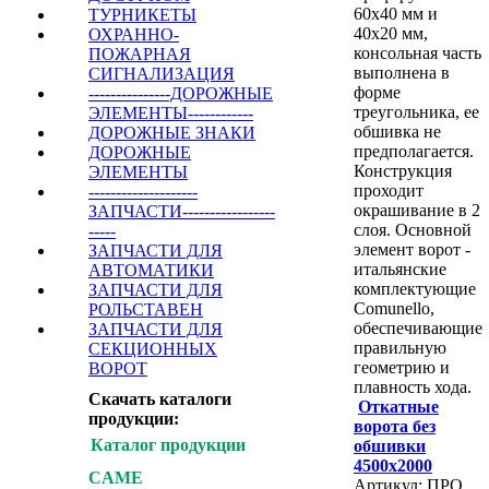
60х40 мм и
ТУРНИКЕТЫ
40х20 мм,
ОХРАННО-
консольная часть
ПОЖАРНАЯ
выполнена в
СИГНАЛИЗАЦИЯ
форме
---------------ДОРОЖНЫЕ
треугольника, ее
ЭЛЕМЕНТЫ------------
обшивка не
ДОРОЖНЫЕ ЗНАКИ
предполагается.
ДОРОЖНЫЕ
Конструкция
ЭЛЕМЕНТЫ
проходит
--------------------
окрашивание в 2
ЗАПЧАСТИ-----------------
слоя. Основной
-----
элемент ворот -
ЗАПЧАСТИ ДЛЯ
итальянские
АВТОМАТИКИ
комплектующие
ЗАПЧАСТИ ДЛЯ
Comunello,
РОЛЬСТАВЕН
обеспечивающие
ЗАПЧАСТИ ДЛЯ
правильную
СЕКЦИОННЫХ
геометрию и
ВОРОТ
плавность хода.
Скачать каталоги
Откатные
продукции:
ворота без
Каталог продукции
обшивки
4500х2000
CAME
Артикул: ПРО