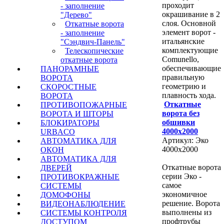
проходит
- заполнение
окрашивание в 2
"Дерево"
слоя. Основной
Откатные ворота
элемент ворот -
- заполнение
итальянские
"Сэндвич-Панель"
комплектующие
Телескопические
Comunello,
откатные ворота
обеспечивающие
ПАНОРАМНЫЕ
правильную
ВОРОТА
геометрию и
СКОРОСТНЫЕ
плавность хода.
ВОРОТА
Откатные
ПРОТИВОПОЖАРНЫЕ
ворота без
ВОРОТА И ШТОРЫ
обшивки
БЛОКИРАТОРЫ
4000х2000
URBACO
Артикул: Эко
АВТОМАТИКА ДЛЯ
4000х2000
ОКОН
АВТОМАТИКА ДЛЯ
Откатные ворота
ДВЕРЕЙ
серии Эко -
ПРОТИВОКРАЖНЫЕ
самое
СИСТЕМЫ
экономичное
ДОМОФОНЫ
решение. Ворота
ВИДЕОНАБЛЮДЕНИЕ
выполнены из
СИСТЕМЫ КОНТРОЛЯ
профтрубы
ДОСТУПОМ