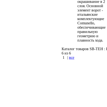
окрашивание в 2
слоя. Основной
элемент ворот -
итальянские
комплектующие
Comunello,
обеспечивающие
правильную
геометрию и
плавность хода.
Каталог товаров SB-TEH : К
6 из 6
1
|
все
КУПИТЬ
Варшавское шоссе :
Симферопольское шос
Калужское шоссе