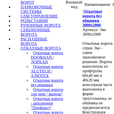
Внешний
ВОРОТ
Наименование
вид
ПАРКОВОЧНЫЕ
Откатные
СИСТЕМЫ
ворота без
GSM УПРАВЛЕНИЕ
обшивки
РОЛЬСТАВНИ
3000х2000
РУЛОННЫЕ ВОРОТА
Артикул: Эко
СЕКЦИОННЫЕ
3000х2000
ВОРОТА
РАСПАШНЫЕ
Откатные ворота
ВОРОТА
серии Эко -
ОТКАТНЫЕ ВОРОТА
самое
Откатные ворота
экономичное
DOORHAN |
решение. Ворота
ДОРХАН
выполнены из
Откатные ворота
профтрубы
ALUTECH |
60х40 мм и
АЛЮТЕХ
40х20 мм,
Откатные ворота
консольная часть
без обшивки
выполнена в
Откатные ворота
форме
для дачи "эконом"
треугольника, ее
Откатные ворота
обшивка не
- заполнение
предполагается.
"Профлист"
Конструкция
Откатные ворота